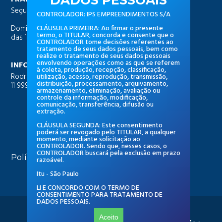
DADOS PESSOAIS
Segunda a sábado, das 10h às 22h
CONTROLADOR: IPS EMPREENDIMENTOS S/A
Domingos e feriados
CLÁUSULA PRIMEIRA: Ao firmar o presente
termo, o TITULAR, concorda e consente que o
das 14h às 22h
CONTROLADOR tome decisões referentes ao
tratamento de seus dados pessoais, bem como
realize o tratamento de seus dados pessoais
envolvendo operações como as que se referem
INFORMAÇÕES À IMPRENSA
à coleta, produção, recepção, classificação,
Rodrigo Tomba |
rtomba.comunic@gmail.com
utilização, acesso, reprodução, transmissão,
distribuição, processamento, arquivamento,
11 99954-1884
armazenamento, eliminação, avaliação ou
controle da informação, modificação,
comunicação, transferência, difusão ou
extração.
CLÁUSULA SEGUNDA: Este consentimento
poderá ser revogado pelo TITULAR, a qualquer
momento, mediante solicitação ao
CONTROLADOR. Sendo que, nesses casos, o
CONTROLADOR buscará pela exclusão em prazo
Política de Privacidade
razoável.
Itu - São Paulo
LI E CONCORDO COM O TERMO DE
CONSENTIMENTO PARA TRATAMENTO DE
DADOS PESSOAIS.
TODOS OS DIREITOS RESERVADOS.
Aceito