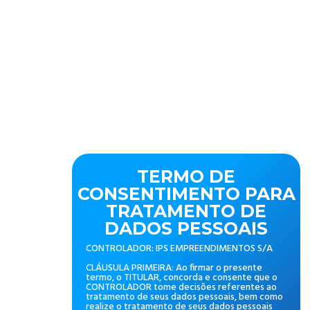
TERMO DE
CONSENTIMENTO PARA
TRATAMENTO DE
DADOS PESSOAIS
CONTROLADOR: IPS EMPREENDIMENTOS S/A
CLÁUSULA PRIMEIRA: Ao firmar o presente
termo, o TITULAR, concorda e consente que o
CONTROLADOR tome decisões referentes ao
tratamento de seus dados pessoais, bem como
realize o tratamento de seus dados pessoais